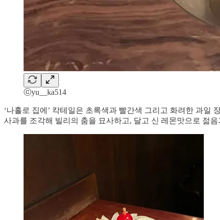
ⓒyu__ka514
‘나홀로 집에’ 칵테일은 초록색과 빨간색 그리고 화려한 과일 
사과를 조각해 빌리의 춤을 묘사하고, 달고 신 레몬맛으로 젊음