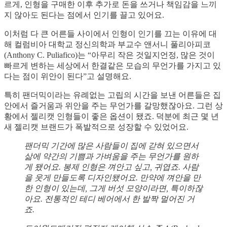
르게, 인형을 구매한 이후 추가로 돈을 쓰거나 책임감을 느끼
지 않아도 된다는 점에서 인기를 끌고 있어요.
이처럼 다 큰 어른들 사이에서 인형이 인기를 끄는 이유에 대
해 컬럼비아 대학교 정신의학과 부교수 앤서니 풀리아피코
(Anthony C. Puliafico)는 “아무리 작은 것일지언정, 많은 것이
빠르게 변하는 세상에서 한결같은 모습의 무언가를 가지고 있
다는 점이 위안이 된다”고 설명해요.
특히 팬더믹이라는 유례없는 고립의 시간을 보낸 어른들은 집
안에서 즐거움과 위안을 주는 무언가를 갈망했잖아요. 그런 상
황에서 젤리캣 인형들이 좋은 옵션이 됐죠. 덕분에 최근 몇 년
새 젤리캣 브랜드가 폭발적으로 성장할 수 있었어요.
팬더믹 기간에 많은 사람들이 집에 갇혀 있으면서
삶에 약간의 기쁨과 가벼움을 주는 무언가를 원하
게 됐어요. 봉제 인형은 껴안고 싶고, 귀엽죠. 사람
을 웃게 만들도록 디자인됐어요. 만약에 껴안을 만
한 인형이 있는데, 그게 버섯 모양이라면, 특이하잖
아요. 전통적인 테디 베어에서 한 발짝 멀어진 거
죠.