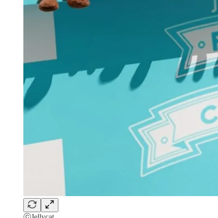
ⓒJellycat