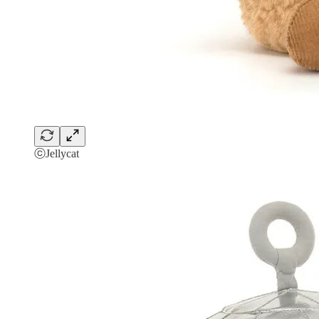
ⓒJellycat