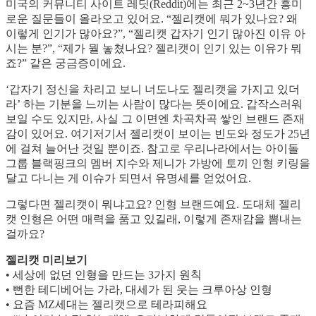
미국의 커뮤니티 사이트 레딧(Reddit)에는 최근 2~3년간 흥미
로운 질문들이 올라오고 있어요. “젤리캣에 뭐가 있나요? 왜
이렇게 인기가 많아요?”, “젤리캣 갑자기 인기 많아진 이유 아
시는 분?”, “제가 뭘 놓쳤나요? 젤리캣이 인기 있는 이유가 뭐
죠?” 같은 궁금증이에요.
‘갑자기 정신을 차리고 보니 너도나도 젤리캣을 가지고 있더
라’ 하는 기분을 느끼는 사람이 많다는 뜻이에요. 갑작스러워
보일 수도 있지만, 사실 그 이면엔 차곡차곡 쌓인 브랜드 존재
감이 있어요. 여기저기서 젤리캣이 보이는 빈도와 정도가 25년
에 걸쳐 늘어난 것일 뿐이죠. 참고로 우리나라에서는 아이돌
그룹 블랙핑크의 멤버 지수와 제니가 가방에 토끼 인형 키링을
달고 다니는 게 이슈가 되면서 유명세를 얻었어요.
그렇다면 젤리캣이 뭐냐고요? 인형 브랜드예요. 도대체 젤리
캣 인형은 어떤 매력을 품고 있길래, 이렇게 존재감을 뽐내는
걸까요?
젤리캣 미리보기
• 세상에 없던 인형을 만드는 3가지 원칙
• 뻔한 테디베어는 가라, 대세가 된 웃는 크루아상 인형
• 요즘 MZ세대는 젤리캣으로 테라피해요