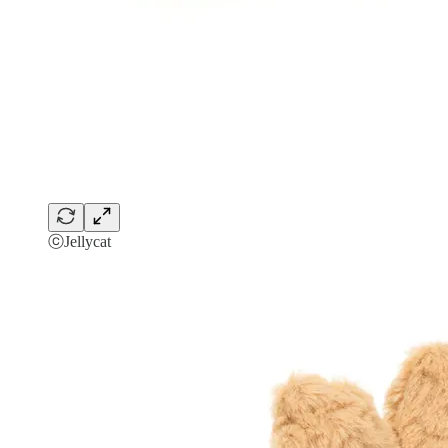
ⓒJellycat