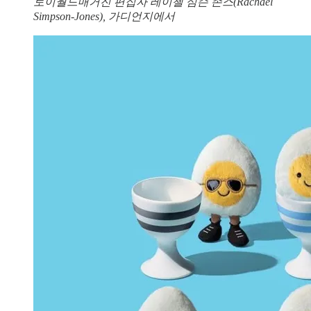
토이월드매거진 편집자 레이첼 심슨 존스(Rachael
Simpson-Jones), 가디언지에서