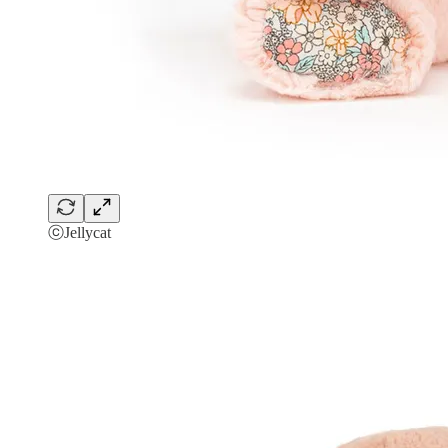
ⓒJellycat