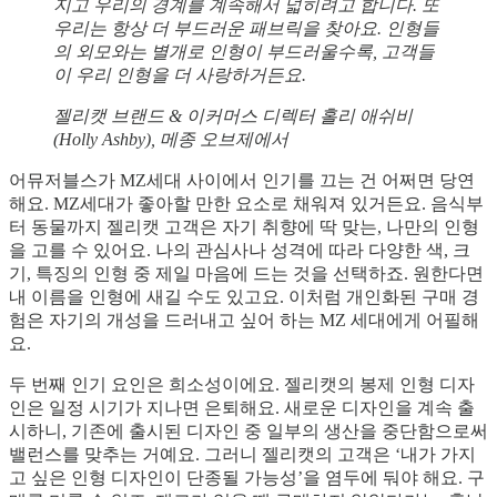
지고 우리의 경계를 계속해서 넓히려고 합니다. 또
우리는 항상 더 부드러운 패브릭을 찾아요. 인형들
의 외모와는 별개로 인형이 부드러울수록, 고객들
이 우리 인형을 더 사랑하거든요.
젤리캣 브랜드 & 이커머스 디렉터 홀리 애쉬비
(Holly Ashby), 메종 오브제에서
어뮤저블스가 MZ세대 사이에서 인기를 끄는 건 어쩌면 당연
해요. MZ세대가 좋아할 만한 요소로 채워져 있거든요. 음식부
터 동물까지 젤리캣 고객은 자기 취향에 딱 맞는, 나만의 인형
을 고를 수 있어요. 나의 관심사나 성격에 따라 다양한 색, 크
기, 특징의 인형 중 제일 마음에 드는 것을 선택하죠. 원한다면
내 이름을 인형에 새길 수도 있고요. 이처럼 개인화된 구매 경
험은 자기의 개성을 드러내고 싶어 하는 MZ 세대에게 어필해
요.
두 번째 인기 요인은 희소성이에요. 젤리캣의 봉제 인형 디자
인은 일정 시기가 지나면 은퇴해요. 새로운 디자인을 계속 출
시하니, 기존에 출시된 디자인 중 일부의 생산을 중단함으로써
밸런스를 맞추는 거예요. 그러니 젤리캣의 고객은 ‘내가 가지
고 싶은 인형 디자인이 단종될 가능성’을 염두에 둬야 해요. 구