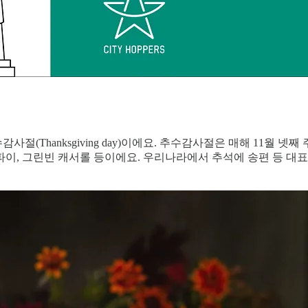
수감사절(Thanksgiving day)이에요. 추수감사절은 매해 11월
호박파이, 그린빈 캐서롤 등이에요. 우리나라에서 추석에 송편 등 