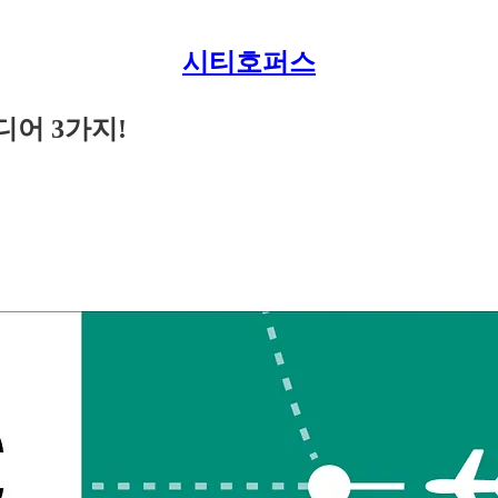
시티호퍼스
디어 3가지!