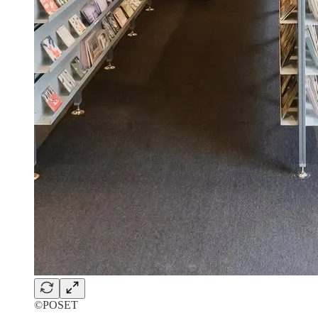
©POSET