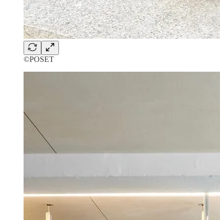
©POSET