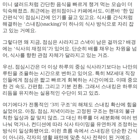
미니 샐러드처럼 간단한 음식을 빠르게 챙겨 먹는 모습이 더
익숙해졌죠. 최근에는 편의점이나 카페에서도, 이른바 ‘한 입
간편식’이 점심시간에 인기를 끌고 있고요. 식사를 간식처럼
해결하는 ‘스내킹(snacking)’이 하나의 식사 방식으로 자리 잡
고 있는 거예요.
그렇다면 왜 지금, 점심은 사라지고 스낵이 남은 걸까요? 배경
에는 ‘식사의 재정의’가 있어요. 단순히 배를 채우는 차원을 넘
어, 식사를 향한 관점 자체가 달라지고 있는 거죠.
우선, 점심시간은 더 이상 하루의 중심 식사라기보다는 나만의
루틴을 조율하는 시간으로 변하고 있어요. 특히 MZ세대 직장
인들에게 점심은 짧고 빠르게 회복하는 시간이에요. 이때 중요
한 건 속도, 간편함, 그리고 기분 전환. 그래서 스내킹은 하루의
리듬을 유지하는 실용적인 수단이 되고 있죠.
여기에다가 전통적인 ‘3끼 구조’의 해체도 스내킹 확산에 힘을
실었어요. 아침, 점심, 저녁이라는 고정된 구조는 현대의 불규
칙한 일상과 잘 맞지 않죠. 그 대신 하루를 더 세분화해 여러 번
나눠 먹거나, 컨디션에 따라 식사 타이밍을 유연하게 조정하는
방식이 일상화됐어요. 이런 흐름 속에서 스내킹은 단순한 간식
이 아니라, 각자의 생활 패턴에 맞춘 식사 전략이 된 거예요.