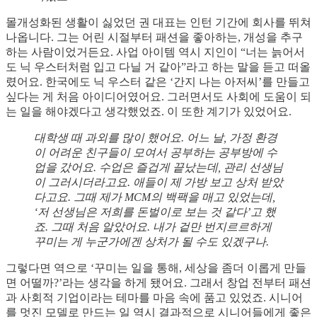
몰개성화된 생활이 싫었던 권 대표는 인턴 기간에 회사를 뛰쳐
나옵니다. 그는 어린 시절부터 패션을 좋아하는, 개성을 추구
하는 사람이었거든요. 사업 아이템 역시 지인이 “너는 늙어서
도 닉 우스터처럼 입고 다닐 거 같아”라고 하는 말을 듣고 떠올
렸어요. 한국에도 닉 우스터 같은 ‘간지 나는 아저씨’를 만들고
싶다는 게 처음 아이디어였어요. 그러면서도 사회에 도움이 되
는 일을 해야겠다고 생각했었죠. 이 또한 계기가 있었어요.
대학생 때 과외를 많이 했어요. 어느 날, 가정 환경
이 어려운 친구들이 모여서 공부하는 공부방에 수
업을 갔어요. 수업은 즐겁게 끝났는데, 관리 선생님
이 그러시더라고요. 애들이 제 가방 보고 상처 받았
다고요. 그때 제가 MCM의 백팩을 매고 있었는데,
‘저 선생님은 저희를 돈벌이로 보는 것 같다’고 했
죠. 그때 처음 알았어요. 내가 겉만 번지르르하게
꾸미는 게 누군가에겐 상처가 될 수도 있겠구나.
그렇다면 역으로 ‘꾸미는 일을 통해, 세상을 좀더 이롭게 만들
면 어떨까?’라는 생각을 하게 됐어요. 그래서 창업 전부터 패션
과 사회적 기업이라는 테마를 마음 속에 품고 있었죠. 시니어
를 멋진 모델로 만드는 일 역시 결과적으로 시니어들에게 좋은