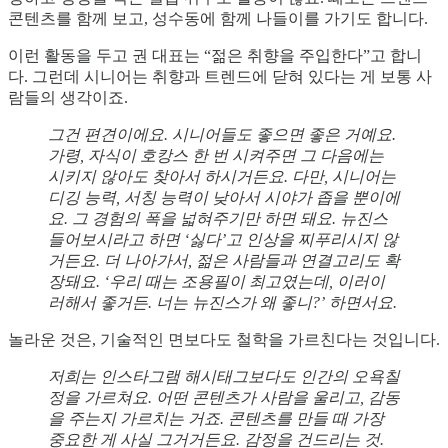
콘텐츠를 함께 보고, 성수동에 함께 나들이를 가기도 합니다.
이런 활동을 두고 권 대표는 “젊은 취향을 주입한다”고 합니
다. 그런데 시니어는 취향과 트렌드에 닫혀 있다는 게 보통 사
람들의 생각이죠.
그건 편견이에요. 시니어들도 좋으면 좋은 거예요.
가령, 자식이 호캉스 한 번 시켜주면 그 다음에는
시키지 않아도 찾아서 하시거든요. 다만, 시니어는
디깅 능력, 서칭 능력이 낮아서 시야가 좁을 뿐이에
요. 그 경험의 폭을 넓혀주기만 하면 돼요. 뉴진스
들어보시라고 하면 ‘싫다’고 인상을 찌푸리시지 않
거든요. 더 나아가서, 젊은 사람들과 연결고리도 확
장돼요. ‘우리 때는 조용필이 최고였는데, 이러이
러해서 좋거든. 너는 뉴진스가 왜 좋니?’ 하면서요.
놀라운 것은, 기술적인 면보다도 철학을 가르친다는 것입니다.
저희는 인스타그램 해시태그보다도 인간의 오욕칠
정을 가르쳐요. 어떤 콘텐츠가 사람을 울리고, 감동
을 주는지 가르치는 거죠. 콘텐츠를 만들 때 가장
중요한 게 사실 그거거든요. 감정을 건드리는 것.