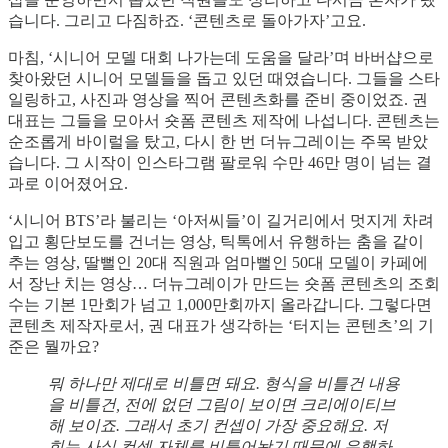
습니다. 그리고 다짐하죠. ‘콘텐츠로 돌아가자’고요.
마침, ‘시니어 모델 대회 나가는데 도움을 달라’며 바버샵으로
찾아왔던 시니어 모델들을 돕고 있던 때였습니다. 그들을 스타
일링하고, 사진과 영상을 찍어 콘텐츠화를 준비 중이었죠. 권
대표는 그들을 모아서 숏폼 콘텐츠 제작에 나섭니다. 콘텐츠는
순조롭게 바이럴을 탔고, 다시 한 번 더뉴그레이는 주목 받았
습니다. 그 시작이 인스타그램 팔로워 수만 46만 명이 넘는 결
과로 이어졌어요.
‘시니어 BTS’라 불리는 ‘아저씨들’이 길거리에서 멋지게 차려
입고 횡단보도를 건너는 영상, 틱톡에서 유행하는 춤을 같이
추는 영상, 딸뻘인 20대 직원과 엄마뻘인 50대 모델이 카페에
서 장난 치는 영상… 더뉴그레이가 만드는 숏폼 콘텐츠의 조회
수는 기본 1만회가 넘고 1,000만회까지 올라갑니다. 그렇다면
콘텐츠 제작자로서, 권 대표가 생각하는 ‘터지는 콘텐츠’의 기
준은 뭘까요?
뭐 하나만 제대로 비틀면 돼요. 형식을 비틀건 내용
을 비틀건, 전에 없던 그림이 보이면 크리에이티브
해 보이죠. 그래서 초기 컨셉이 가장 중요해요. 저
희는 사실 컨셉 자체를 비틀어놨기 때문에 유행하