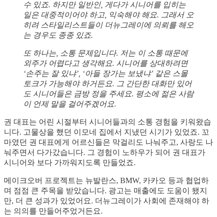
수 있죠. 하지만 일반인, 게다가 시니어를 입히는
일은 대중적이어야 하고, 익숙해야 해요. 그래서 오
히려 스타일리스트들이 더뉴그레이에 의뢰를 해오
는 경우도 종종 있죠.
또 하나는, 소통 문제입니다. 저는 이 소통 때문에
외주가 어렵다고 생각해요. 시니어를 상대하려면
‘손주는 잘 있냐’, ‘아들 장가는 보냈냐’ 같은 스몰
토크가 가능해야 하거든요. 그 간단한 대화만 있어
도 시니어들은 금방 정을 주세요. 평소에 젊은 사람
이 언제 말을 걸어주겠어요.
권 대표는 어린 시절부터 시니어들과의 소통 경험을 키워왔습
니다. 고물상을 했던 이모네 집에서 지냈던 시기가 있었죠. 꼬
마였던 권 대표에게 어르신들은 막걸리도 나눠주고, 사랑도 나
눠주면서 다가갔습니다. 그 경험이 노하우가 되어 권 대표가
시니어와 보다 가까워지도록 만들었죠.
메이크오버 프로젝트는 뉴발란스, BMW, 카카오 등과 협업하
며 점점 큰 주목을 받았습니다. 광고는 매출에도 도움이 됐지
만, 더 큰 성과가 있었어요. 더뉴그레이가 사회에 존재해야 하
는 의의를 만들어주었거든요.