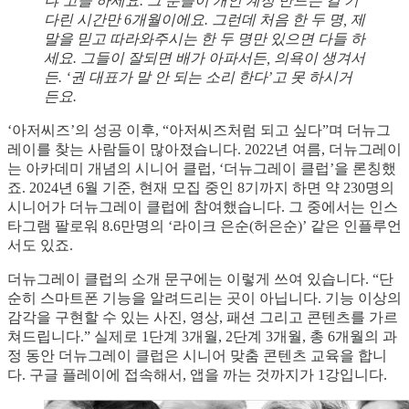
냐’고들 하세요. 그 분들이 개인 계정 만드는 걸 기
다린 시간만 6개월이에요. 그런데 처음 한 두 명, 제
말을 믿고 따라와주시는 한 두 명만 있으면 다들 하
세요. 그들이 잘되면 배가 아파서든, 의욕이 생겨서
든. ‘권 대표가 말 안 되는 소리 한다’고 못 하시거
든요.
‘아저씨즈’의 성공 이후, “아저씨즈처럼 되고 싶다”며 더뉴그
레이를 찾는 사람들이 많아졌습니다. 2022년 여름, 더뉴그레이
는 아카데미 개념의 시니어 클럽, ‘더뉴그레이 클럽’을 론칭했
죠. 2024년 6월 기준, 현재 모집 중인 8기까지 하면 약 230명의
시니어가 더뉴그레이 클럽에 참여했습니다. 그 중에서는 인스
타그램 팔로워 8.6만명의 ‘라이크 은순(허은순)’ 같은 인플루언
서도 있죠.
더뉴그레이 클럽의 소개 문구에는 이렇게 쓰여 있습니다. “단
순히 스마트폰 기능을 알려드리는 곳이 아닙니다. 기능 이상의
감각을 구현할 수 있는 사진, 영상, 패션 그리고 콘텐츠를 가르
쳐드립니다.” 실제로 1단계 3개월, 2단계 3개월, 총 6개월의 과
정 동안 더뉴그레이 클럽은 시니어 맞춤 콘텐츠 교육을 합니
다. 구글 플레이에 접속해서, 앱을 까는 것까지가 1강입니다.