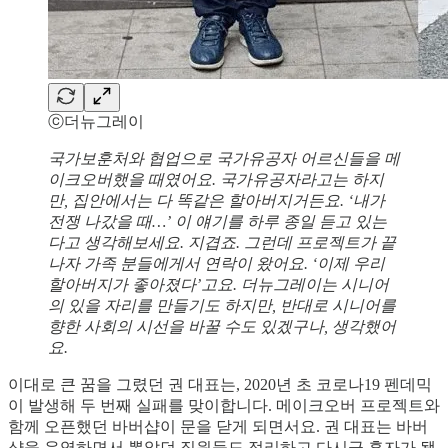
ⓒ더뉴그레이
국가보훈처와 협업으로 국가유공자 어르신들을 메
이크오버했을 때였어요. 국가유공자라고는 하지
만, 집안에서는 다 똑같은 할아버지거든요. ‘내가
전쟁 나갔을 때…’ 이 얘기를 하루 종일 듣고 있는
다고 생각해보세요. 지겹죠. 그런데 프로젝트가 끝
나자 가족 분들에게서 연락이 왔어요. ‘이제 우리
할아버지가 좋아졌다’고요. 더뉴그레이는 시니어
의 있을 자리를 만들기도 하지만, 반대로 시니어를
향한 사회의 시선을 바꿀 수도 있겠구나, 생각했어
요.
이대로 큰 꿈을 그렸던 권 대표는, 2020년 초 코로나19 펜데믹
이 발생해 두 번째 실패를 맞이합니다. 메이크오버 프로젝트와
함께 오픈했던 바버샵이 문을 닫게 되면서요. 권 대표는 바버
샵을 운영하면서 뽑았던 직원들도 정리하고 다시금 혼자가 됐