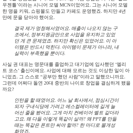
우젠틀’이라는 시니어 모델 MCN이었어요. 그는 시니어 모델
한 명을 키워, 쇼핑몰도 만들고 카페도 운영했죠. 하지만 4년
만에 문을 닫아야 했어요.
결국 제가 멍청해서였어요. 매출이 나오지 않는 구
조에서, 정부지원금만으로 사업을 유지하고 있었
던 게 큰 문제였죠. 하지만 확신은 있었어요. 이 아
이템은 반드시 먹힌다. 아이템이 문제가 아니라, 내
실력이 부족했을 뿐이다.
사실 권 대표는 명문대를 졸업하고 대기업에 입사했던 ‘엘리
트 코스’ 출신이에요. 사업에 대해 모르는 것도 이상한 일이 아
니었죠. 그 스스로 “공부만 했던 사람”이라고 말했으니까요.
그런데 어쩌다 돌연 20대 중반의 나이로 창업을 결심하게 됐을
까요?
인턴을 할 때였어요. 어느 날 회사에서, 점심시간이
되자 구내식당에 가려고 에스컬레이터에 길게 늘
어선 줄을 봤어요. 그게 마치 컨베이어 벨트 같더라
고요. 왜 다들 이렇게 똑같이 살까? 왜 PPT를 만들
때는 똑같은 폰트만 써야 할까? 한 마디로 몰개성
화였죠.