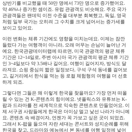
상반기를 비교했을 때 50만 명에서 73만 명으로 증가했어요.
약 46%나 증가한 셈이죠. 유럽 관광객도 비슷해요. 주요 국가
관광객들은 팬데믹 이전 수준을 대부분 회복했고, 독일, 영국
처럼 일부 국가는 오히려 그 수치를 크게 넘어서는 증가세를
보이고 있어요.
이런 변화는 체류 기간에도 영향을 미치는데요. 이제는 잠깐
들렀다 가는 여행객이 아니라, 오래 머무는 손님이 늘어난 거
예요. 한국관광데이터랩에 따르면, 미국 관광객의 평균 체류
기간은 12~14일로, 주변 아시아 국가 관광객의 평균 체류 기간
인 3~4일보다 약 3.5배나 길어요. 여행이 길어지자, 방식도 달
라져요. 쇼핑 중심의 짧은 일정보다, 구석 구석 동네를 걸어보
고, 길거리에서 한식을 먹는 등 로컬 체험형의 여행을 더 선호
하게 되죠.
그렇다면 그들은 왜 이렇게 한국을 찾을까요? 가장 먼저 떠올
릴 수 있는 건 K-콘텐츠의 힘이에요. 넷플릭스와 유튜브는 K-
팝과 드라마를 전 세계적으로 익숙한 콘텐츠로 만들었어요. 이
제 서구권 사람들에게 한국은 더이상 멀고 낯선 나라가 아니예
요. 콘텐츠 속 배경이자, 언젠가 꼭 가보고 싶은 곳이 되었죠.
그래서 K-팝을 들으며 자란 세대는 콘서트와 성지순례를 위해
한국을 찾고, 드라마와 예능에서 본 동네를 여행 일정에 넣어