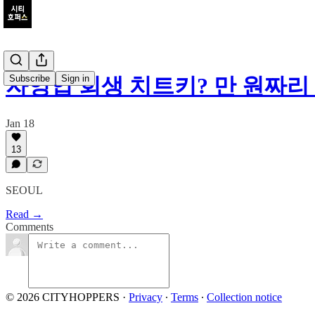
Subscribe
Sign in
자영업 회생 치트키? 만 원짜리
Jan 18
13
SEOUL
Read →
Comments
© 2026 CITYHOPPERS
·
Privacy
∙
Terms
∙
Collection notice