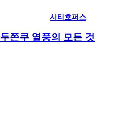
시티호퍼스
 두쫀쿠 열풍의 모든 것