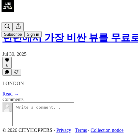
Subscribe
Sign in
런던에서 가장 비싼 뷰를 무료로
Jul 30, 2025
6
LONDON
Read →
Comments
© 2026 CITYHOPPERS
·
Privacy
∙
Terms
∙
Collection notice